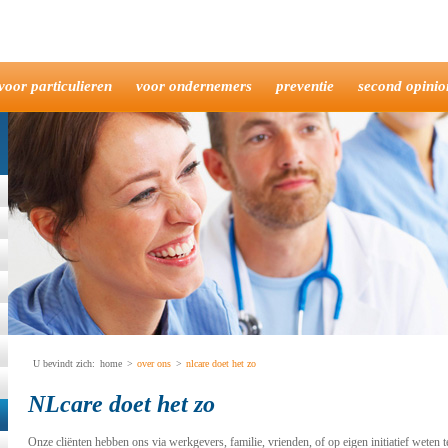
 wat cookies precies zijn, welke cookies op deze site worden gebruikt en hoe je i
voor particulieren
voor ondernemers
preventie
second opinio
 door een webserver aan een bezoekende browser wordt gegeven, in de hoop en verw
cificatie
. Het HyperText Transfer Protocol wordt door iedereen gebruikt die een w
is echter niet ontworpen om opeenvolgende paginabezoeken als één geheelte zien
en vervolgbezoek weer terug te halen.
7 de cookie en de set-cookie-headers voor HTTP
geïntroduceerd
. Deze specificatie 
65 HTTP State Management Mechanism
.
s beweren, zijn cookies zelf
geen
programmaatjes en ook
geen
bestanden, en wordt
pgeslagen. Dat laatste kan de browser volledig zelf beslissen. Uiteindelijk wor
r niet dwingen om cookies daadwerkelijk op te slaan of bij een later bezoek teru
U bevindt zich:
home
>
over ons
>
nlcare doet het zo
mein of subdomein gebonden. Voorbeelden van een domein en een subdomein zijn re
NLcare doet het zo
 domein teruggestuurd, als waar ze vandaan komen. Je weet daardoor zeker dat
al
vangen die eerder via secondopinionbuitenland.nl werden verkregen.
Onze cliënten hebben ons via werkgevers, familie, vrienden, of op eigen initiatief weten t