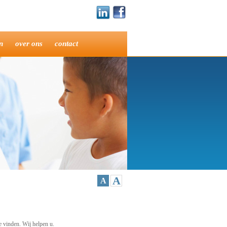
nvloed op cookies kunt
n
over ons
contact
achting dat de browser dat bij een
ebsite bezoekt: het regelt de communicatie
. Daardoor is het niet zonder meer
is voor het laatst in April 2011 bijgewerkt en
 er technisch gezien
niets
door de
den cookies vaak wel opgeslagen als een
g te geven.
A
A
spectievelijk secondopinionbuitenland.nl
leen
de servers van
e vinden. Wij helpen u.