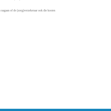
 bij
elk
request worden meegestuurd. Dat
. Uiteraard wordt ook dan de
u nagaan of de (zorg)verzekeraar ook die kosten
agina zijn de cookies van
enties en social-mediaknoppen. Als met
or mogelijk dat je bij een bezoek aan
pinionbuitenland.nl - niet mogelijk om op
land.nl hier nauwelijks gebruik van maakt,
n de video-player doet
s - vrij grote hoeveelheden data op te