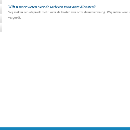
j
elk
http-request kunnen worden ontvangen en dat alle bekende, relevante cookies
Wilt u meer weten over de tarieven voor onze diensten?
beeldingen, javascript- en css-bestanden voor een webpagina worden opgevraagd
Wij maken een afspraak met u over de kosten van onze dienstverlening. Wij zullen voor 
vergoedt.
als dat je bezoekt, worden first-party cookies genoemd. Bij het bekijken van deze p
cookies.
nten van derde partijen bevat. Bekende voorbeelden zijn embedded video's, advert
okies worden meegestuurd, worden dat third-party cookies genoemd. Het is daardo
okies voor Facebook.com, Youtube.com en andere websites van derden krijgt.
rond cookies is het voor de betreffende first party - in ons voorbeeld dus secondo
d uit te oefenen.
 websites?
 mogelijkheden van opslag bij de browser ontstaan. Aangezien secondopinionbuiten
n cookies, vergelijkbaar met die voor HTTP. Behalve voor gebruikersvoorkeuren i
 dit soort cookies.
ling. Webapplicaties kunnen hier gebruik van maken om - in vergelijking met cookie